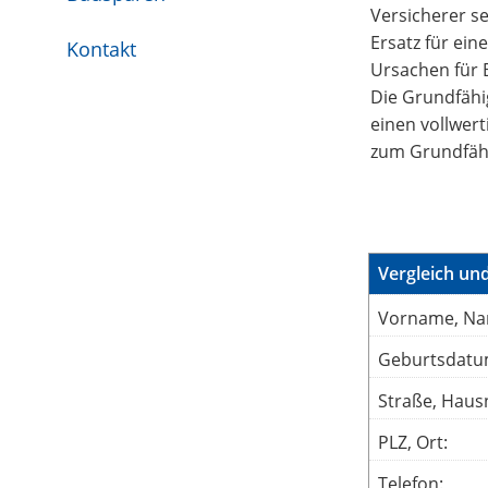
Versicherer se
Ersatz für ein
Kontakt
Ursachen für B
Die Grundfähig
einen vollwert
zum Grundfähi
Vergleich un
Vorname, Na
Geburtsdatu
Straße, Hausn
PLZ, Ort:
Telefon: