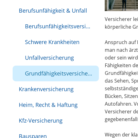
Berufsunfähigkeit & Unfall
Versicherer le
Berufsunfähigkeitsversicherung
körperliche Gr
Schwere Krankheiten
Anspruch auf 
man nach ärztl
Unfallversicherung
oder sein wird
Fähigkeiten d
Grundfähigkeitsversicherung
Grundfähigkeit
das Sehen, Sp
selbstständige
Krankenversicherung
Bücken, Sitze
Autofahren. V
Heim, Recht & Haftung
Versicherer d
gegebenenfall
Kfz-Versicherung
Wegen der kla
Bausparen