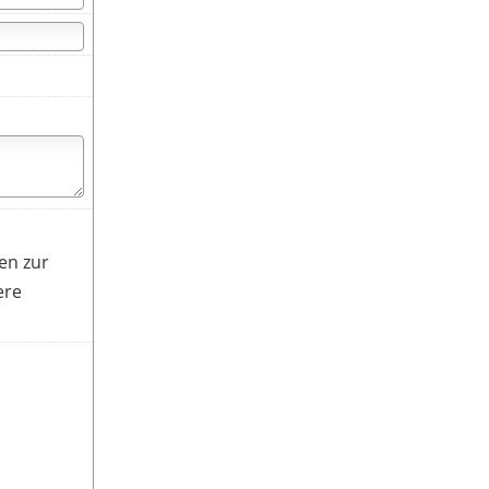
en zur
ere