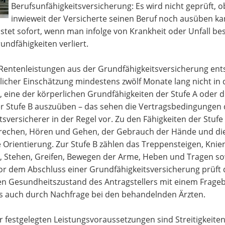
Berufsunfähigkeitsversicherung: Es wird nicht geprüft, 
inwieweit der Versicherte seinen Beruf noch ausüben ka
istet sofort, wenn man infolge von Krankheit oder Unfall b
undfähigkeiten verliert.
Rentenleistungen aus der Grundfähigkeitsversicherung ent
icher Einschätzung mindestens zwölf Monate lang nicht in d
, eine der körperlichen Grundfähigkeiten der Stufe A oder d
er Stufe B auszuüben – das sehen die Vertragsbedingungen 
sversicherer in der Regel vor. Zu den Fähigkeiten der Stuf
rechen, Hören und Gehen, der Gebrauch der Hände und di
 Orientierung. Zur Stufe B zählen das Treppensteigen, Knie
n, Stehen, Greifen, Bewegen der Arme, Heben und Tragen s
or dem Abschluss einer Grundfähigkeitsversicherung prüft 
en Gesundheitszustand des Antragstellers mit einem Frage
s auch durch Nachfrage bei den behandelnden Ärzten.
r festgelegten Leistungsvoraussetzungen sind Streitigkeite