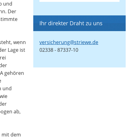
ob und
nn. Der
estimmte
Ihr direkter Draht zu uns
steht, wenn
versicherung@striewe.de
er Lage ist
02338 - 87337-10
rei
der
e A gehören
e
n und
owie
der
bogen ab,
n mit dem