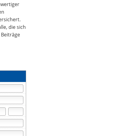
lwertiger
en
ersichert.
le, die sich
 Beiträge