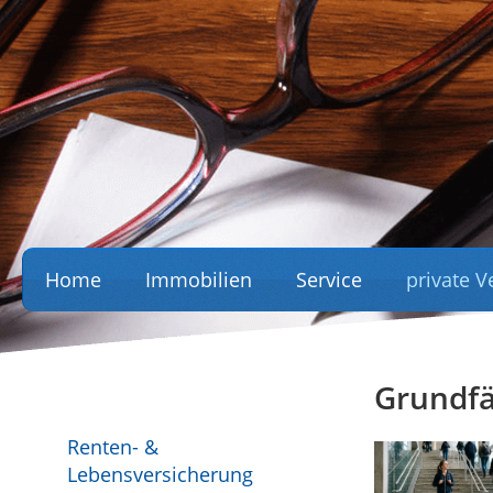
Home
Immobilien
Service
private 
Grundfä
Renten- &
Lebensversicherung