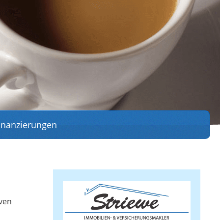
inanzierungen
iven