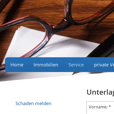
Home
Immobilien
Service
private 
Unterla
Schaden melden
Vorname: *