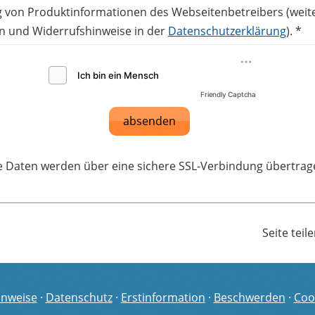
von Produktinformationen des Webseitenbetreibers (weit
n und Widerrufshinweise in der
Datenschutzerklärung
). *
Friendly Captcha
absenden
e Daten werden über eine sichere SSL-Verbindung übertrag
Seite teil
inweise
·
Datenschutz
·
Erstinformation
·
Beschwerden
·
Coo