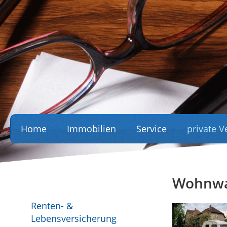
Home
Immobilien
Service
private 
Wohnwa
Renten- &
Lebensversicherung