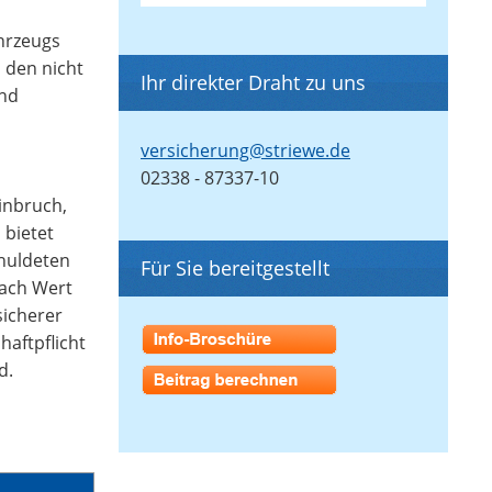
ahrzeugs
 den nicht
Ihr direkter Draht zu uns
and
versicherung@striewe.de
02338 - 87337-10
inbruch,
 bietet
chuldeten
Für Sie bereitgestellt
nach Wert
sicherer
aftpflicht
d.