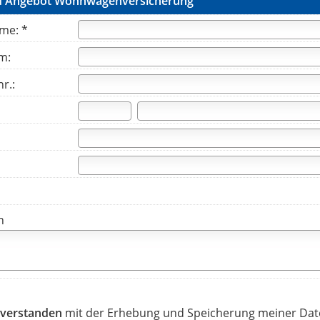
nd Angebot Wohnwagenversicherung
me: *
m:
r.:
n
inverstanden
mit der Erhebung und Speicherung meiner Dat