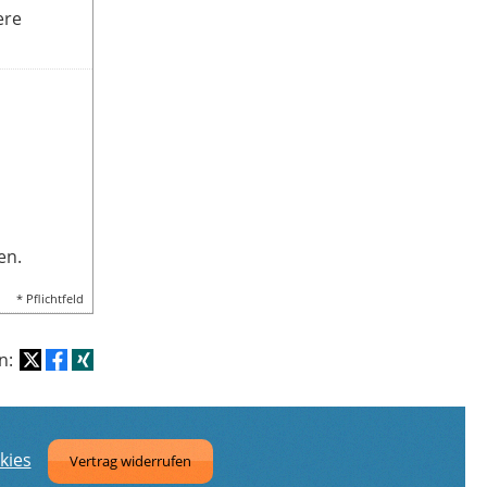
ere
en.
* Pflichtfeld
en:
kies
Vertrag widerrufen