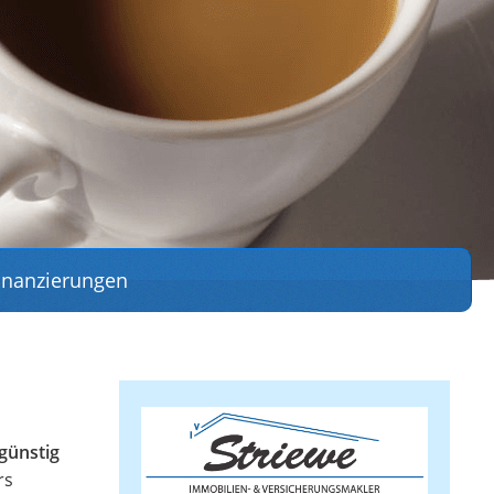
inanzierungen
günstig
rs